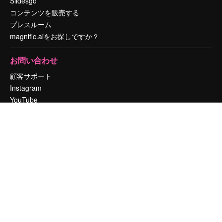
Slidesgo
コンテンツを販売する
プレスルーム
magnific.aiをお探しですか？
お問い合わせ
顧客サポート
Instagram
YouTube
LinkedIn
TikTok
Discord
X
Reddit
Copyright © 2010-
2026
Freepik Company S.L.U.
無断複写・転載を禁じま
す
.