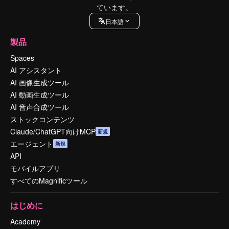
ています。
日本語
製品
Spaces
AI アシスタント
AI 画像生成ツール
AI 動画生成ツール
AI 音声合成ツール
ストックコンテンツ
Claude/ChatGPT向けMCP
新規
エージェント
新規
API
モバイルアプリ
すべてのMagnificツール
はじめに
Academy