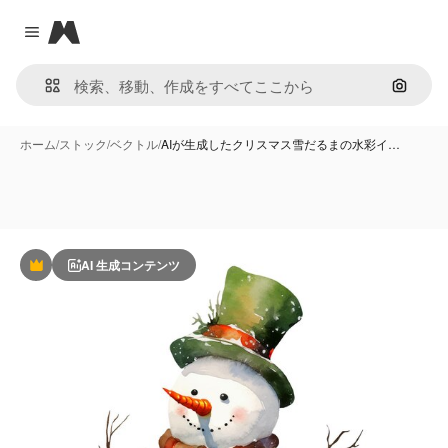
Magnific
Close menu
画像で
ホーム
/
ストック
/
ベクトル
/
AIが生成したクリスマス雪だるまの水彩イ…
AI 生成コンテンツ
Premium