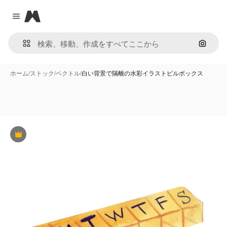
Magnific
Close menu
画像で
ホーム
/
ストック
/
ベクトル
/
白い背景で隔離の水彩イラストピルボックス
Premium