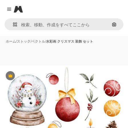
Magnific
Close menu
画像で
ホーム
/
ストック
/
ベクトル
/
水彩画 クリスマス 装飾 セット
Premium