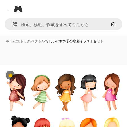
Magnific
Close menu
画像で
ホーム
/
ストック
/
ベクトル
/
かわいい女の子の水彩イラストセット
Premium