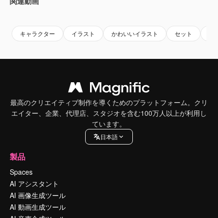
関連動画
Premium
Premium
Premium
Premium
キャラクター
イラスト
かわいいイラスト
セット
イ
最高のクリエイティブ制作を導くためのプラットフォーム。クリ
エイター、企業、代理店、スタジオを含む100万人以上が利用し
ています。
日本語
製品
Spaces
AI アシスタント
AI 画像生成ツール
AI 動画生成ツール