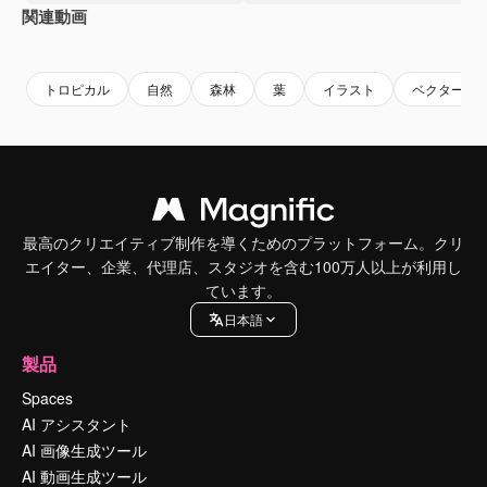
関連動画
Premium
Premium
Premium
Premium
トロピカル
自然
森林
葉
イラスト
ベクター
最高のクリエイティブ制作を導くためのプラットフォーム。クリ
エイター、企業、代理店、スタジオを含む100万人以上が利用し
ています。
日本語
製品
Spaces
AI アシスタント
AI 画像生成ツール
AI 動画生成ツール