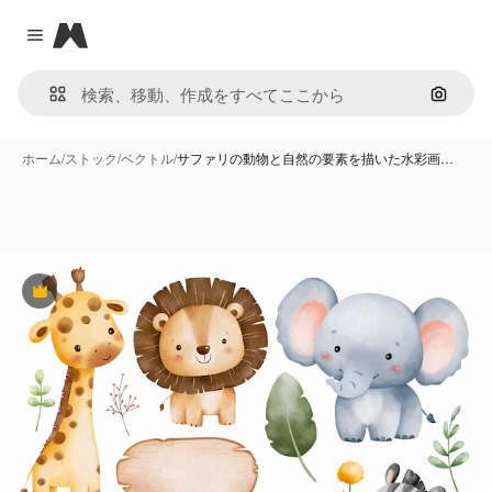
Magnific
Close menu
画像で
ホーム
/
ストック
/
ベクトル
/
サファリの動物と自然の要素を描いた水彩画…
Premium