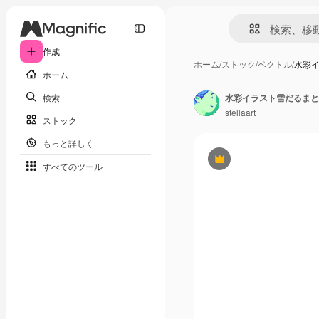
作成
ホーム
/
ストック
/
ベクトル
/
水彩
ホーム
検索
水彩イラスト雪だるまと
stellaart
ストック
もっと詳しく
Premium
すべてのツール