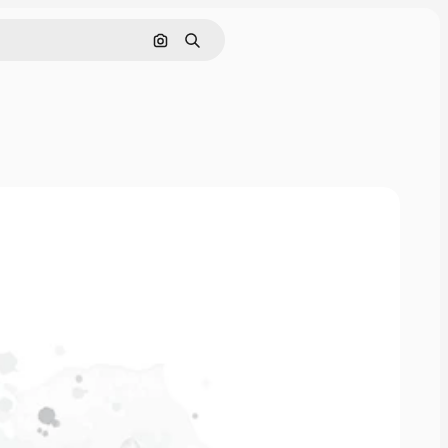
画像で検索
検索