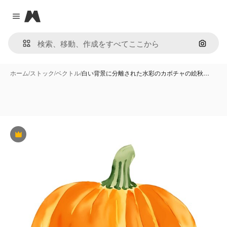
Magnific
Close menu
画像で
ホーム
/
ストック
/
ベクトル
/
白い背景に分離された水彩のカボチャの絵秋…
Premium