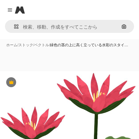
Magnific
Close menu
画像で
ホーム
/
ストック
/
ベクトル
/
緑色の茎の上に高く立っている水彩のスタイ…
Premium