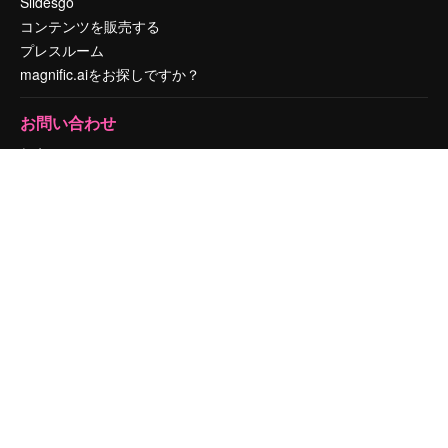
Slidesgo
コンテンツを販売する
プレスルーム
magnific.aiをお探しですか？
お問い合わせ
顧客サポート
Instagram
YouTube
LinkedIn
TikTok
Discord
X
Reddit
Copyright © 2010-
2026
Freepik Company S.L.U.
無断複写・転載を禁じま
す
.