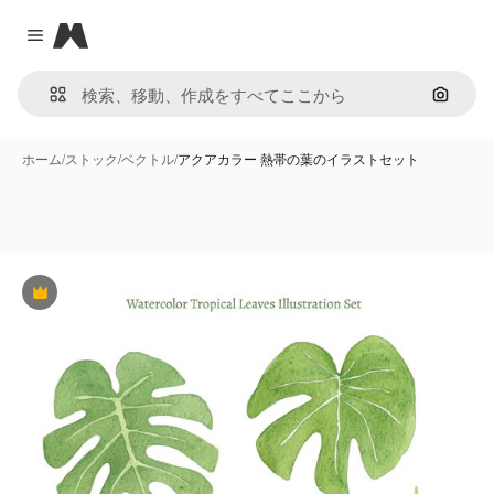
Magnific
Close menu
画像で
ホーム
/
ストック
/
ベクトル
/
アクアカラー 熱帯の葉のイラストセット
Premium