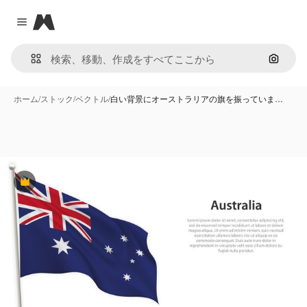
Magnific
Close menu
画像で
ホーム
/
ストック
/
ベクトル
/
白い背景にオーストラリアの旗を振っていま…
Premium