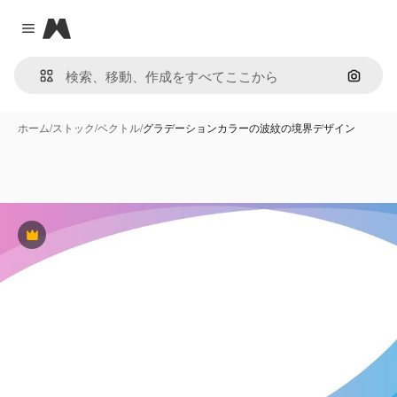
Magnific
Close menu
画像で
ホーム
/
ストック
/
ベクトル
/
グラデーションカラーの波紋の境界デザイン
Premium