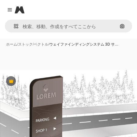
Magnific
Close menu
画像で
ホーム
/
ストック
/
ベクトル
/
ウェイファインディングシステム 3D サ…
Premium