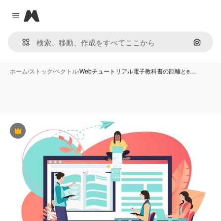
Magnific
Close menu
画像で
ホーム
/
ストック
/
ベクトル
/
Webチュートリアル電子教科書の距離とe…
Premium