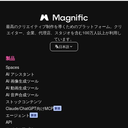
最高のクリエイティブ制作を導くためのプラットフォーム。クリ
エイター、企業、代理店、スタジオを含む100万人以上が利用し
ています。
日本語
製品
Spaces
AI アシスタント
AI 画像生成ツール
AI 動画生成ツール
AI 音声合成ツール
ストックコンテンツ
Claude/ChatGPT向けMCP
新規
エージェント
新規
API