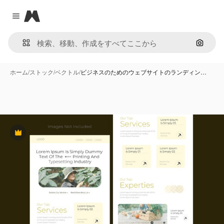
Magnific
Close menu
画像で
ホーム
/
ストック
/
ベクトル
/
ビジネスのためのウェブサイトのランディン…
Premium