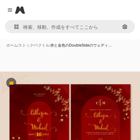
Magnific
Close menu
画像で
ホーム
/
ストック
/
ベクトル
/
赤と金色のDoubleSideのウェディ…
Premium