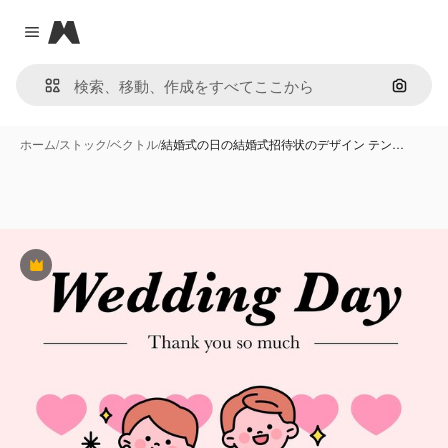
Magnific
Close menu
画像で
ホーム
/
ストック
/
ベクトル
/
結婚式の日の結婚式招待状のデザイン テン…
Premium