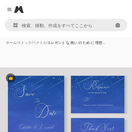
Magnific
Close menu
画像で
ホーム
/
ストック
/
ベクトル
/
エレガント な 祝い の ため に 理想…
Premium