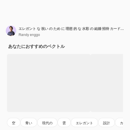
エレガント な 祝い の ため に 理想 的 な 水彩 の 結婚 招待 カード セット
Randy enggo
あなたにおすすめのベクトル
空
青い
現代の
雲
エレガント
設計
カッ