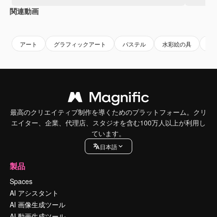
関連動画
Premium
Premium
AIによって生成されました。
Premium
Premium
アート
グラフィックアート
パステル
水彩絵の具
背
最高のクリエイティブ制作を導くためのプラットフォーム。クリ
エイター、企業、代理店、スタジオを含む100万人以上が利用し
ています。
日本語
製品
Spaces
AI アシスタント
AI 画像生成ツール
AI 動画生成ツール