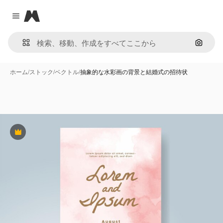
Magnific
Close menu
画像で
ホーム
/
ストック
/
ベクトル
/
抽象的な水彩画の背景と結婚式の招待状
Premium