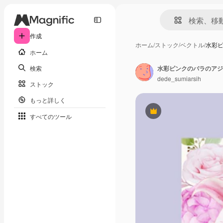
作成
ホーム
/
ストック
/
ベクトル
/
水彩
ホーム
検索
水彩ピンクのバラのアジ
dede_sumiarsih
ストック
もっと詳しく
Premium
すべてのツール