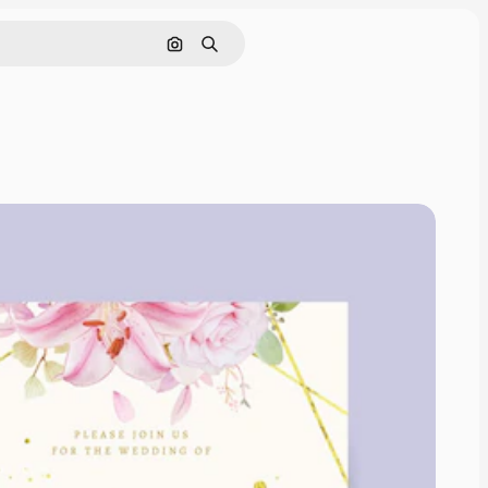
画像で検索
検索