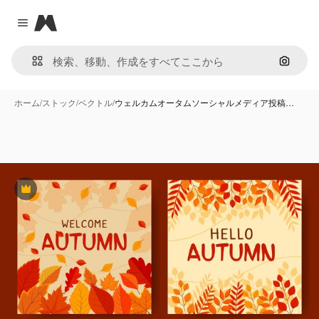
Magnific
Close menu
画像で
ホーム
/
ストック
/
ベクトル
/
ウェルカムオータムソーシャルメディア投稿…
Premium