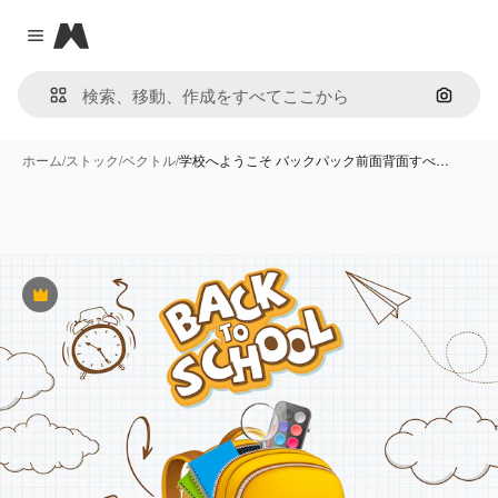
Magnific
Close menu
画像で
ホーム
/
ストック
/
ベクトル
/
学校へようこそ バックパック前面背面すべ…
Premium