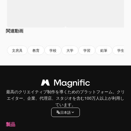
関連動画
Premium
Premium
AIによって生成されました。
Premium
Premium
AIによっ
文房具
教育
学校
大学
学習
鉛筆
学生
最高のクリエイティブ制作を導くためのプラットフォーム。クリ
エイター、企業、代理店、スタジオを含む100万人以上が利用し
ています。
日本語
製品