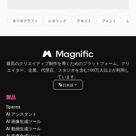
タイポグラフィ
レタリング
テキスト
フォント
レタ
最高のクリエイティブ制作を導くためのプラットフォーム。クリ
エイター、企業、代理店、スタジオを含む100万人以上が利用し
ています。
日本語
製品
Spaces
AI アシスタント
AI 画像生成ツール
AI 動画生成ツール
AI 音声合成ツール