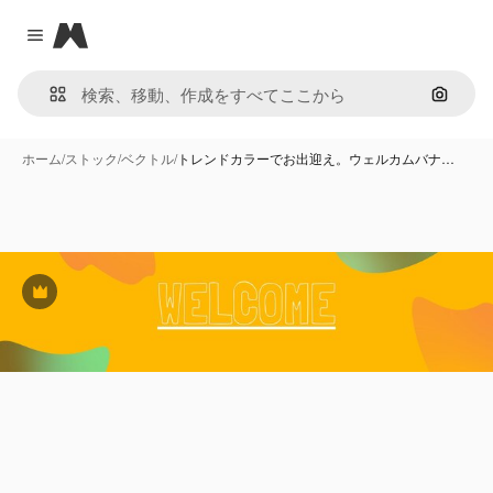
Magnific
Close menu
画像で
ホーム
/
ストック
/
ベクトル
/
トレンドカラーでお出迎え。ウェルカムバナ…
Premium