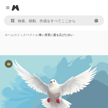
Magnific
Close menu
画像で
ホーム
/
ストック
/
ベクトル
/
青い背景に翼を広げた白い
Premium