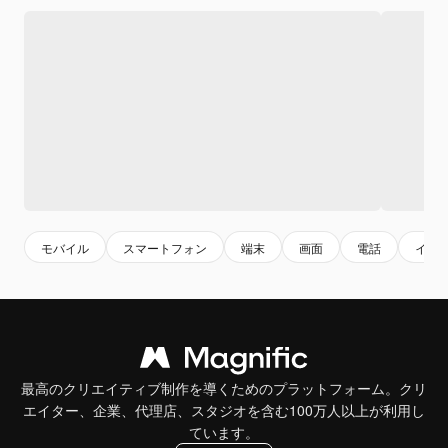
モバイル
スマートフォン
端末
画面
電話
イン
最高のクリエイティブ制作を導くためのプラットフォーム。クリ
エイター、企業、代理店、スタジオを含む100万人以上が利用し
ています。