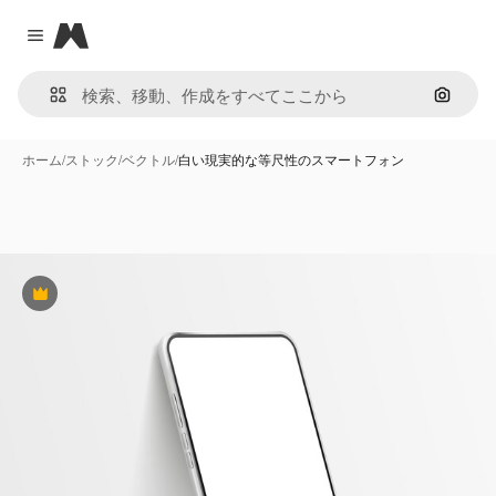
Magnific
Close menu
画像で
ホーム
/
ストック
/
ベクトル
/
白い現実的な等尺性のスマートフォン
Premium