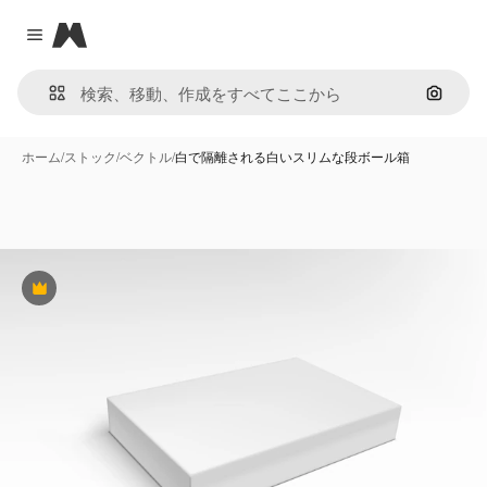
Magnific
Close menu
画像で
ホーム
/
ストック
/
ベクトル
/
白で隔離される白いスリムな段ボール箱
Premium