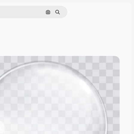
画像で検索
検索