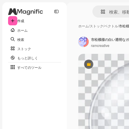
作成
ホーム
/
ストック
/
ベクトル
/
市松
ホーム
検索
市松模様の白い透明なガ
ramcreative
ストック
もっと詳しく
Premium
すべてのツール