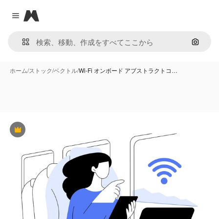
Magnific
Close menu
画像で
ホーム
/
ストック
/
ベクトル
/
Wi-Fi オンボード アブストラクトコ…
Premium