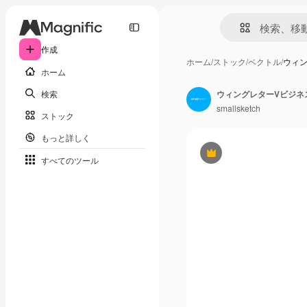
作成
ホーム
/
ストック
/
ベクトル
/
ウィ
ホーム
検索
ウィングレターVビジネ
smallsketch
ストック
もっと詳しく
Premium
すべてのツール