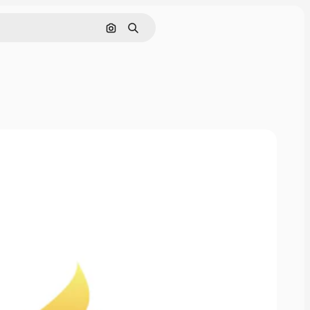
画像で検索
検索