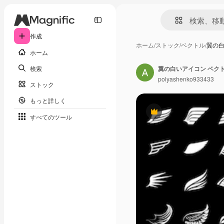
作成
ホーム
/
ストック
/
ベクトル
/
翼の白
ホーム
検索
polyashenko933433
ストック
もっと詳しく
Premium
すべてのツール