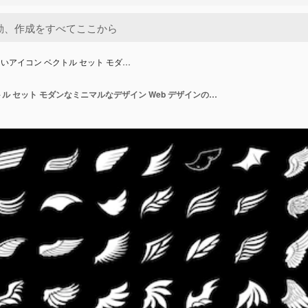
いアイコン ベクトル セット モダ…
翼の白いアイコン ベクトル セット モダンなミニマルなデザイン Web デザインの翼ベクトル アイコンのシンプルなセット ベクトル図