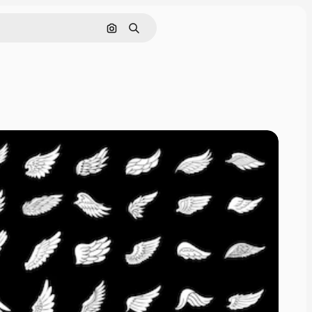
画像で検索
検索