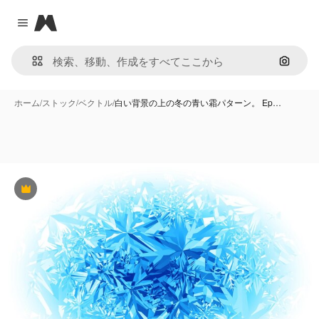
Magnific
Close menu
画像で
ホーム
/
ストック
/
ベクトル
/
白い背景の上の冬の青い霜パターン。 Ep…
Premium