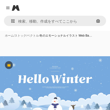
Magnific
Close menu
画像で
ホーム
/
ストック
/
ベクトル
/
冬のエモーショナルイラスト Web Ba…
Premium