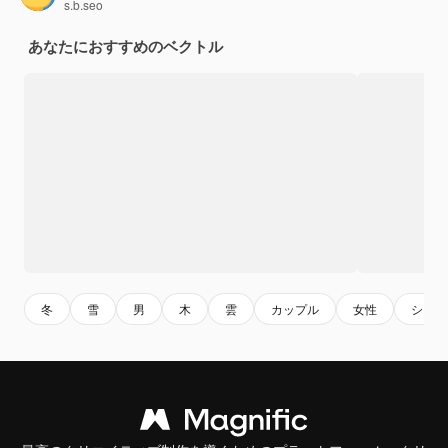
s.b.seo
あなたにおすすめのベクトル
冬
雪
男
木
雲
カップル
女性
シーズ