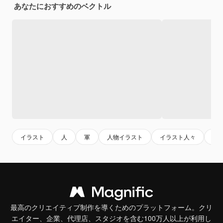
あなたにおすすめのベクトル
イラスト
人
軍
人物イラスト
イラスト人々
バ
最高のクリエイティブ制作を導くためのプラットフォーム。クリ
エイター、企業、代理店、スタジオを含む100万人以上が利用し