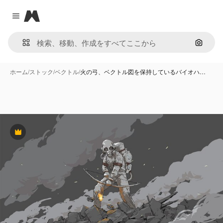
Magnific
Close menu
画像で
ホーム
/
ストック
/
ベクトル
/
火の弓、ベクトル図を保持しているバイオハ…
Premium