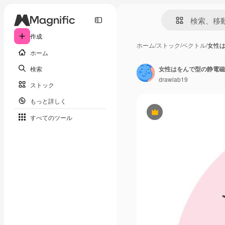
作成
ホーム
/
ストック
/
ベクトル
/
女性
ホーム
検索
女性はをんで型の静電磁
drawlab19
ストック
もっと詳しく
Premium
すべてのツール