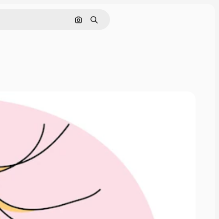
画像で検索
検索