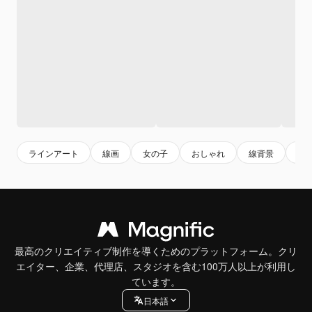
ラインアート
線画
女の子
おしゃれ
線背景
グ
最高のクリエイティブ制作を導くためのプラットフォーム。クリ
エイター、企業、代理店、スタジオを含む100万人以上が利用し
ています。
日本語