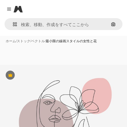
Magnific
Close menu
画像で
ホーム
/
ストック
/
ベクトル
/
最小限の線画スタイルの女性と花
Premium