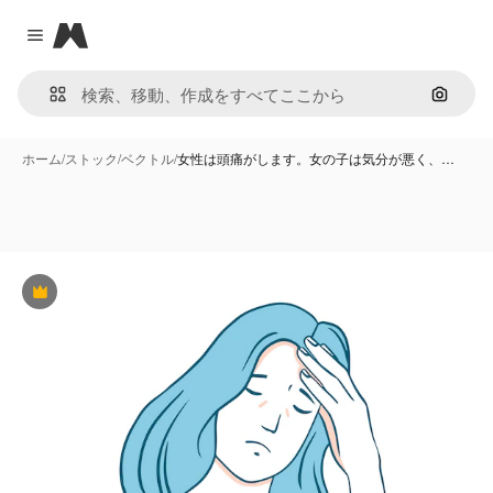
Magnific
Close menu
画像で
ホーム
/
ストック
/
ベクトル
/
女性は頭痛がします。女の子は気分が悪く、…
Premium