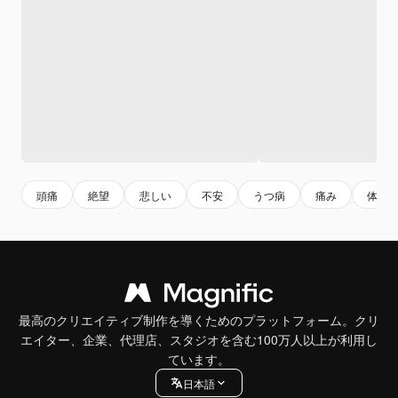
頭痛
絶望
悲しい
不安
うつ病
痛み
体調
最高のクリエイティブ制作を導くためのプラットフォーム。クリ
エイター、企業、代理店、スタジオを含む100万人以上が利用し
ています。
日本語