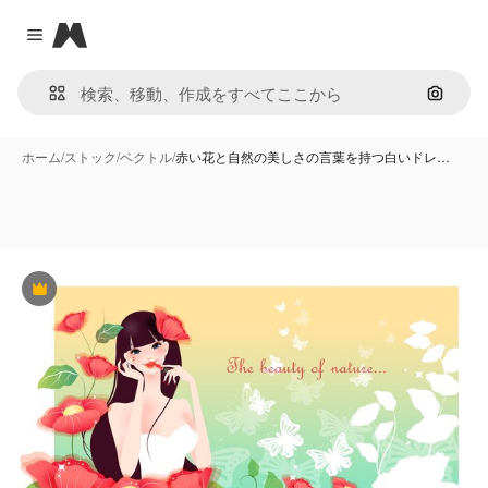
Magnific
Close menu
画像で
ホーム
/
ストック
/
ベクトル
/
赤い花と自然の美しさの言葉を持つ白いドレ…
Premium