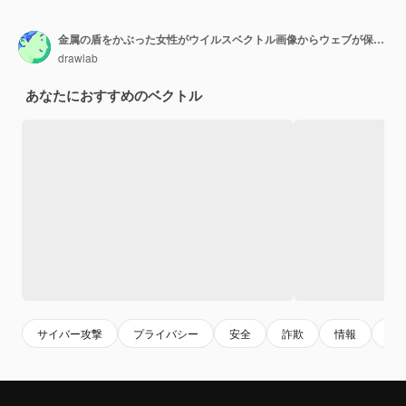
金属の盾をかぶった女性がウイルスベクトル画像からウェブが保護されていることを示しています
drawlab
あなたにおすすめのベクトル
サイバー攻撃
プライバシー
安全
詐欺
情報
デ