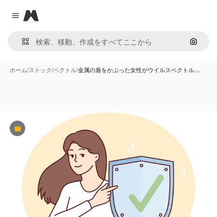
Magnific
Close menu
画像で
ホーム
/
ストック
/
ベクトル
/
金属の盾をかぶった女性がウイルスベクトル…
Premium