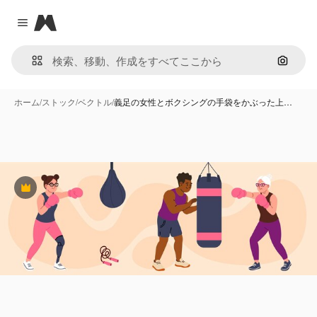
Magnific
Close menu
画像で
ホーム
/
ストック
/
ベクトル
/
義足の女性とボクシングの手袋をかぶった上…
Premium