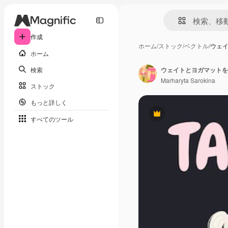
作成
ホーム
/
ストック
/
ベクトル
/
ウェ
ホーム
検索
ウェイトとヨガマットを
Marharyta Sarokina
ストック
もっと詳しく
Premium
すべてのツール