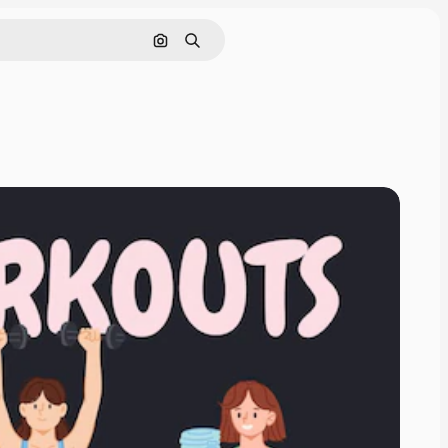
画像で検索
検索