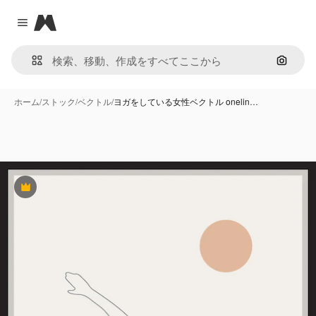
Magnific
Close menu
画像で
ホーム
/
ストック
/
ベクトル
/
ヨガをしている女性ベクトル onelin…
Premium