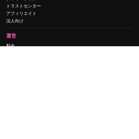
トラストセンター
アフィリエイト
法人向け
運営
料金
会社概要
Reviews
採用情報
検索トレンド
ブログ
イベント
Slidesgo
コンテンツを販売する
プレスルーム
magnific.aiをお探しですか？
お問い合わせ