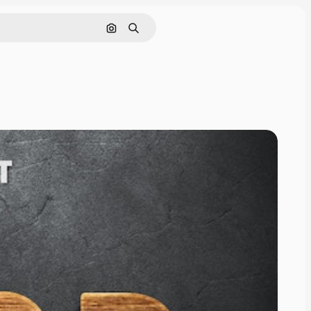
画像で検索
検索