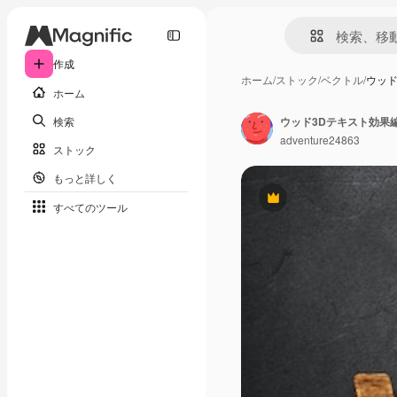
作成
ホーム
/
ストック
/
ベクトル
/
ウッド
ホーム
検索
ウッド3Dテキスト効果
adventure24863
ストック
もっと詳しく
Premium
すべてのツール