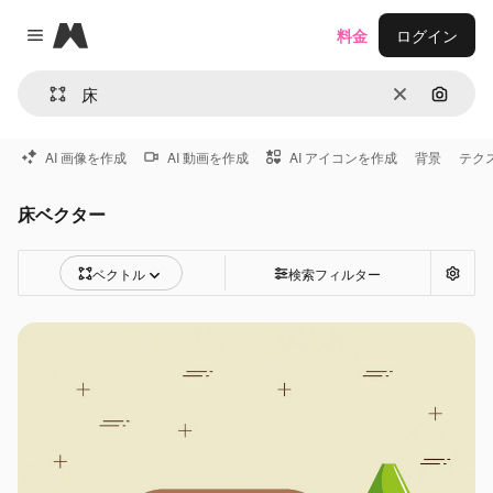
Magnific
料金
ログイン
Close menu
消去
画像で
AI 画像を作成
AI 動画を作成
AI アイコンを作成
背景
テク
床ベクター
ベクトル
検索フィルター