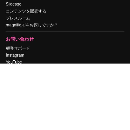
Slidesgo
コンテンツを販売する
プレスルーム
magnific.aiをお探しですか？
お問い合わせ
顧客サポート
Instagram
YouTube
LinkedIn
TikTok
Discord
X
Reddit
Copyright © 2010-
2026
Freepik Company S.L.U.
無断複写・転載を禁じま
す
.