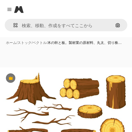
Magnific
Close menu
画像で
ホーム
/
ストック
/
ベクトル
/
木の幹と板。製材業の原材料、丸太、切り株…
Premium