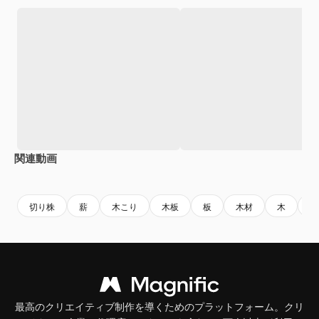
関連動画
Premium
Premium
Premium
Premium
切り株
薪
木こり
木板
板
木材
木
オ
最高のクリエイティブ制作を導くためのプラットフォーム。クリ