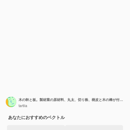
木の幹と板。製材業の原材料、丸太、切り株、樹皮と木の棒が付いた木の切り株。白で隔離の漫画薪ベクトルセット。大工仕事の概念、木片
tartila
あなたにおすすめのベクトル