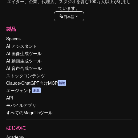
エイター、企業、代理店、スタジオを含む100万人以上が利用し
ています。
日本語
製品
Spaces
AI アシスタント
AI 画像生成ツール
AI 動画生成ツール
AI 音声合成ツール
ストックコンテンツ
Claude/ChatGPT向けMCP
新規
エージェント
新規
API
モバイルアプリ
すべてのMagnificツール
はじめに
Academy