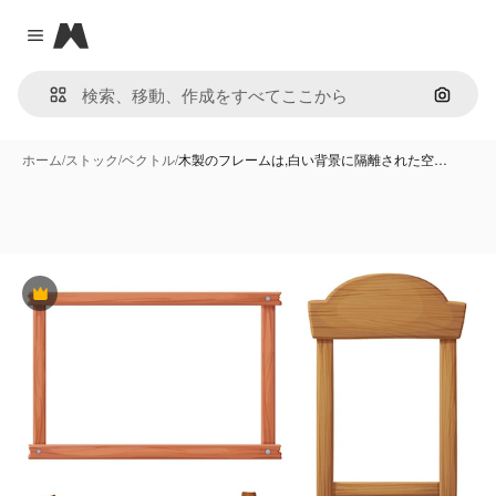
Magnific
Close menu
画像で
ホーム
/
ストック
/
ベクトル
/
木製のフレームは,白い背景に隔離された空…
Premium