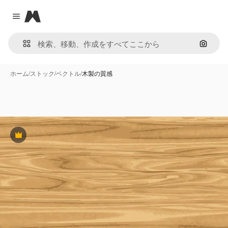
Magnific
Close menu
画像で
ホーム
/
ストック
/
ベクトル
/
木製の質感
Premium