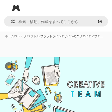
Magnific
Close menu
画像で
ホーム
/
ストック
/
ベクトル
/
フラットラインデザインのクリエイティブチ…
Premium