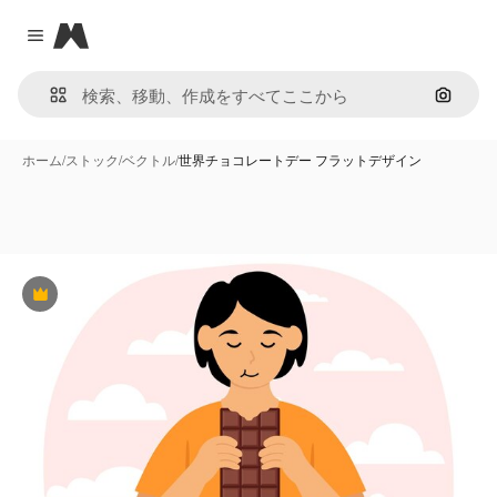
Magnific
Close menu
画像で
ホーム
/
ストック
/
ベクトル
/
世界チョコレートデー フラットデザイン
Premium