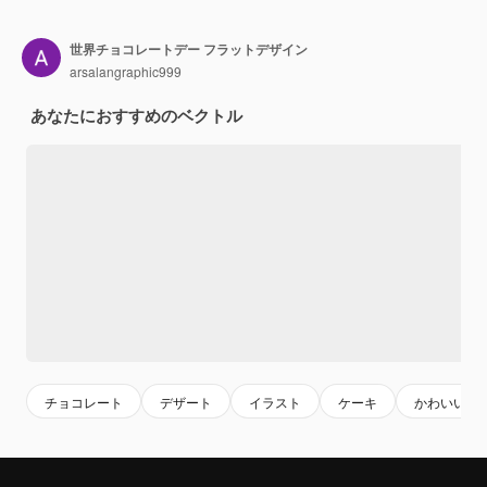
世界チョコレートデー フラットデザイン
arsalangraphic999
あなたにおすすめのベクトル
チョコレート
デザート
イラスト
ケーキ
かわいいデ