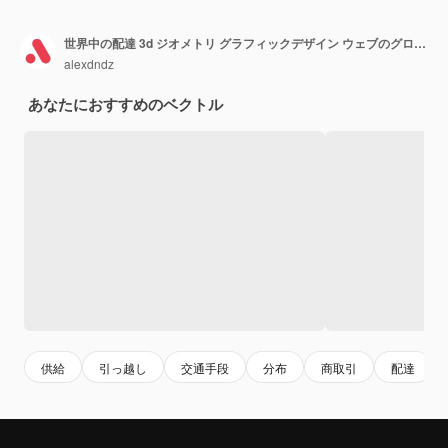
世界中の配達 3d ジオメトリ グラフィックデザイン ウェブのグローバル・ロジスティック・カンパニー 運送 パッケージ 輸出 輸入 輸送 ベクトルイラストレーション
alexdndz
あなたにおすすめのベクトル
供給
引っ越し
交通手段
分布
商取引
配達