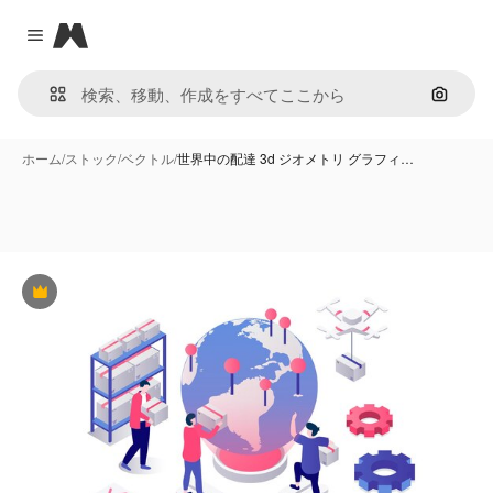
Magnific
Close menu
画像で
ホーム
/
ストック
/
ベクトル
/
世界中の配達 3d ジオメトリ グラフィ…
Premium