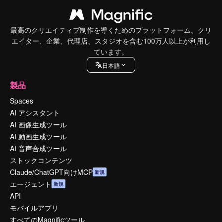
最高のクリエイティブ制作を導くためのプラットフォーム。クリ
エイター、企業、代理店、スタジオを含む100万人以上が利用し
ています。
日本語
製品
Spaces
AI アシスタント
AI 画像生成ツール
AI 動画生成ツール
AI 音声合成ツール
ストックコンテンツ
Claude/ChatGPT向けMCP
新規
エージェント
新規
API
モバイルアプリ
すべてのMagnificツール