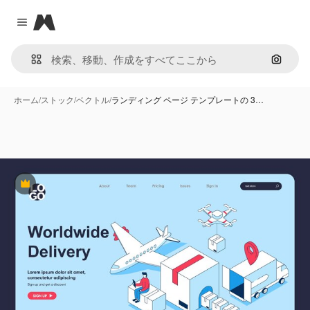
Magnific
Close menu
画像で
ホーム
/
ストック
/
ベクトル
/
ランディング ページ テンプレートの 3…
Premium