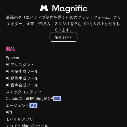
最高のクリエイティブ制作を導くためのプラットフォーム。クリ
エイター、企業、代理店、スタジオを含む100万人以上が利用し
ています。
日本語
製品
Spaces
AI アシスタント
AI 画像生成ツール
AI 動画生成ツール
AI 音声合成ツール
ストックコンテンツ
Claude/ChatGPT向けMCP
新規
エージェント
新規
API
モバイルアプリ
すべてのMagnificツール