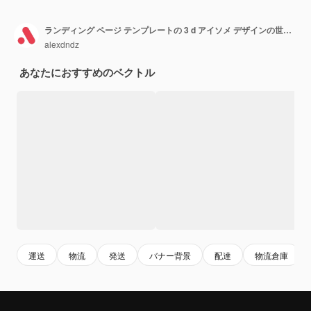
ランディング ページ テンプレートの 3 d アイソメ デザインの世界的な配信コンセプト小包航空便とバン出荷を管理するグローバルな物流会社サービスで働く人々 web 用ベクトル図
alexdndz
あなたにおすすめのベクトル
運送
物流
発送
バナー背景
配達
物流倉庫