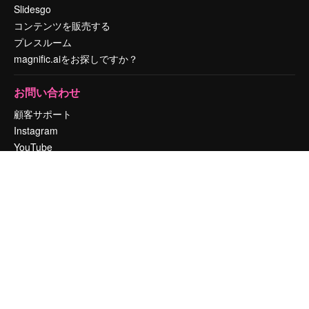
Slidesgo
コンテンツを販売する
プレスルーム
magnific.aiをお探しですか？
お問い合わせ
顧客サポート
Instagram
YouTube
LinkedIn
TikTok
Discord
X
Reddit
Copyright © 2010-
2026
Freepik Company S.L.U.
無断複写・転載を禁じま
す
.