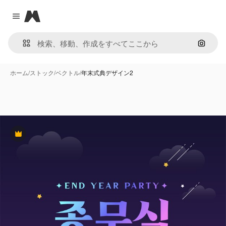
Magnific
Close menu
画像で
ホーム
/
ストック
/
ベクトル
/
年末式典デザイン2
Premium