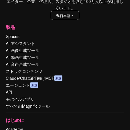
エイター、企業、代理店、スタジオを含む100万人以上が利用し
ています。
日本語
製品
Spaces
AI アシスタント
AI 画像生成ツール
AI 動画生成ツール
AI 音声合成ツール
ストックコンテンツ
Claude/ChatGPT向けMCP
新規
エージェント
新規
API
モバイルアプリ
すべてのMagnificツール
はじめに
Academy